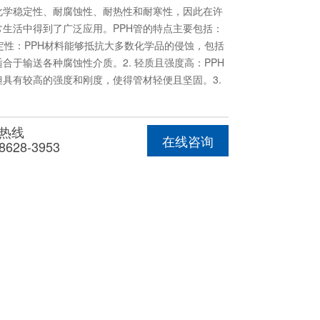
化学稳定性、耐腐蚀性、耐热性和耐寒性，因此在许
常生活中得到了广泛应用。PPH管的特点主要包括：
稳定性：PPH材料能够抵抗大多数化学品的侵蚀，包括
合于输送各种腐蚀性介质。2. 轻质且强度高：PPH
但具有较高的强度和刚度，使得管材轻便且坚固。3.
好：PPH管材可以在广泛的温度范围内使用，具有很
性。4. 不易老化：PPH材料具有很好的耐老化性，
热线
照射的环境中长期使用。5. 安装方便：PPH管材可
在线咨询
8628-3953
或其他连接方式进行安装，连接方便且可靠。由于上
管材广泛应用于给排水系统、化工管道、气体输送、供
在选择PPH管材时，应根据实际应用场景和需求，选
厚度，确保管材的安全和稳定运行。同时，管材的安
范和标准，以保证系统的正常运行和使用寿命。