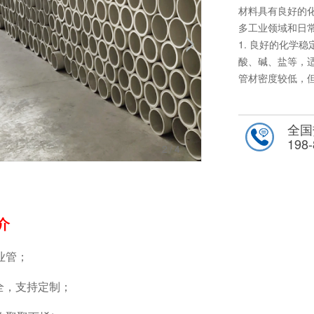
材料具有良好的
多工业领域和日
1. 良好的化学
酸、碱、盐等，适
管材密度较低，
耐热性和耐寒性
好的耐热性和耐寒
全国
可以在户外或阳光
198-
以通过热熔连接
3
/4
述优点，PPH
暖系统等领域。
择合适的规格和
装应遵循相关规
介
业管；
全，支持定制；