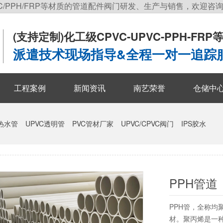
C/PPH/FRP等材质的管道配件阀门研发、生产与销售，欢迎咨
(支持定制)
化工级CPVC-UPVC-PPH-FR
派遣技术现场指导&全程一对一追踪
工程案例
新闻资讯
南艺荣誉
仓储中
冷热水管
UPVC透明管
PVC管材厂家
UPVC/CPVC阀门
IPS胶水
PPH管道
PPH管，全称
材。聚丙烯是一