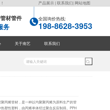
询！
产品展示
|
联系我们
|
网站地图
P等管材管件
全国询价热线:
198-8628-3953
服务
心
关于南艺
联系我们
均聚聚丙烯管材，是一种以均聚聚丙烯为原料生产的管
种热塑性塑料，由丙烯单体经过聚合反应制得。PPH